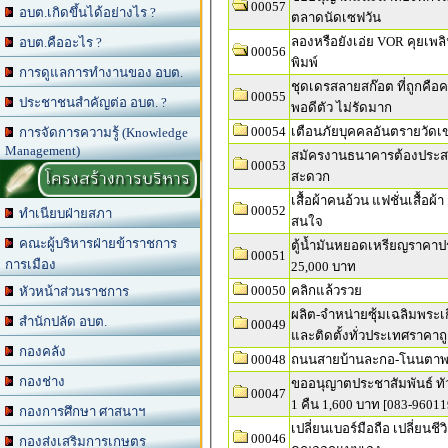
00057
อบต.เกิดขึ้นได้อย่างไร ?
ตลาดนัดเซฟวัน
ลองหรือยังเอ่ย VOR คุยเพลิน
อบต.คืออะไร ?
00056
พิมพ์
การดูแลการทำงานของ อบต.
ชุดเดรสลายสก๊อต ที่ถูกคือค
00055
ประชาชนสำคัญต่อ อบต. ?
พอดีตัว ไม่รัดมาก
00054
เตือนภัยบุคคลอันตรายวัด
การจัดการความรู้ (Knowledge
Management)
สมัครงานธนาคารต้องประส
00053
โครงสร้างการบริหาร
สะดวก
เสื้อผ้าคนอ้วน แฟชั่นเสื้อผ
00052
ทำเนียบฝ่ายสภา
สนใจ
คณะผู้บริหารฝ่ายข้าราชการ
ตู้น้ำมันหยอดเหรียญราคาป
00051
การเมือง
25,000 บาท
00050
คลิกแล้วรวย
หัวหน้าส่วนราชการ
ผลิต-จำหน่ายซุ้มเฉลิมพระเก
สำนักปลัด อบต.
00049
และติดตั้งทั่วประเทศราคาถูกก
กองคลัง
00048
ถนนสายบ้านละกอ-โนนตา
กองช่าง
ขออนุญาตประชาสัมพันธ์ ทัวร
00047
1 คืน 1,600 บาท [083-96011
กองการศึกษา ศาสนาฯ
เปลี่ยนเบอร์มือถือ เปลี่ยนชีวิ
00046
กองส่งเสริมการเกษตร