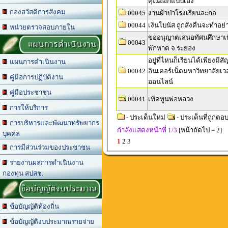
คุณออกแบบเอง
กองสวัสดิการสังคม
00045
งานผ้าป่าโรงเรียนละกอ
00044
เงินโบนัส ถูกสั่งคืนจะทำอย่
หน่วยตรวจสอบภายใน
ขออนุญาตเสนอทัศนศึกษาเที
แผนการดำเนินงาน
00043
พักหาด จ.ระยอง
อยู่ที่ไหนก็เรียนได้เพียงมี
แผนการดำเนินงาน
00042
อินเตอร์เน็ตมหาวิทยาลัยเวส
คู่มือการปฏิบัติงาน
ออนไลน์
คู่มือประชาชน
00041
เทิดทูนพ่อหลวง
การให้บริการ
- ประเด็นใหม่
- ประเด็นที่ถูกตอ
การบริหารและพัฒนาทรัพยากร
กำลังแสดงหน้าที่
1/3
[หน้าถัดไป = 2]
บุคคล
1
2
3
การมีส่วนร่วมของประชาชน
รายงานผลการดำเนินงาน
กองทุน สปสช.
ข้อบัญญัติงบประมาณ
ข้อบัญญัติท้องถิ่น
ข้อบัญญัติงบประมาณรายจ่าย