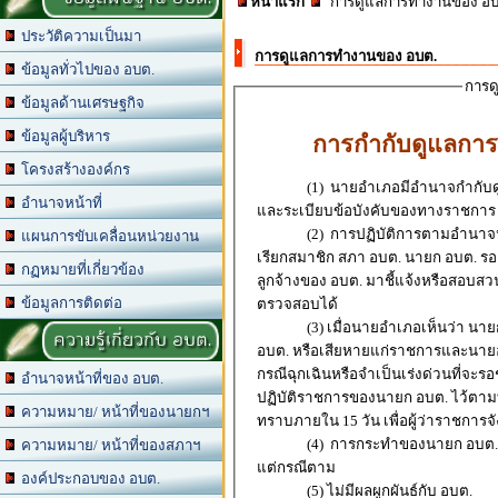
หน้าแรก
การดูแลการทำงานของ อ
ประวัติความเป็นมา
การดูแลการทำงานของ อบต.
ข้อมูลทั่วไปของ อบต.
การด
ข้อมูลด้านเศรษฐกิจ
ข้อมูลผู้บริหาร
การกำกับดูแลการป
โครงสร้างองค์กร
(1) นายอำเภอมีอำนาจกำกับดู
อำนาจหน้าที่
และระเบียบข้อบังคับของทางราชกา
(2) การปฏิบัติการตามอำนาจหน้า
แผนการขับเคลื่อนหน่วยงาน
เรียกสมาชิก สภา อบต. นายก อบต. 
กฏหมายที่เกี่ยวข้อง
ลูกจ้างของ อบต. มาชี้แจ้งหรือสอบ
ข้อมูลการติดต่อ
ตรวจสอบได้
(3) เมื่อนายอำเภอเห็นว่า นายก อบ
ความรู้เกี่ยวกับ อบต.
อบต. หรือเสียหายแก่ราชการและนายอำ
กรณีฉุกเฉินหรือจำเป็นเร่งด่วนที่จะ
อำนาจหน้าที่ของ อบต.
ปฏิบัติราชการของนายก อบต. ไว้ตามที
ความหมาย/ หน้าที่ของนายกฯ
ทราบภายใน 15 วัน เพื่อผู้ว่าราชการจ
(4) การกระทำของนายก อบต. ที่ฝ่า
ความหมาย/ หน้าที่ของสภาฯ
แต่กรณีตาม
องค์ประกอบของ อบต.
(5) ไม่มีผลผูกผันธ์กับ อบต.